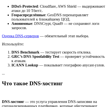
DDoS-Protected
: Cloudflare, AWS Shield — выдерживают
атаки до 10 Тбит/с.
Геораспределённые
: GeoDNS перенаправляет
пользователей к ближайшему ЦОД.
Анонимные
: DNSCrypt, Quad9 — не сохраняют логи
запросов.
Оценка DNS-серверов
— обязательный этап выбора.
Используйте:
DNS Benchmark
— тестирует скорость отклика.
GRC’s DNS Spoofability Test
— проверяет устойчивость
к атакам.
ICANN Lookup
— показывает географию anycast-узлов.
...
Что такое DNS-хостинг
DNS-хостинг
— это услуга управления DNS-записями на
специализированных платформах, которые обеспечивают