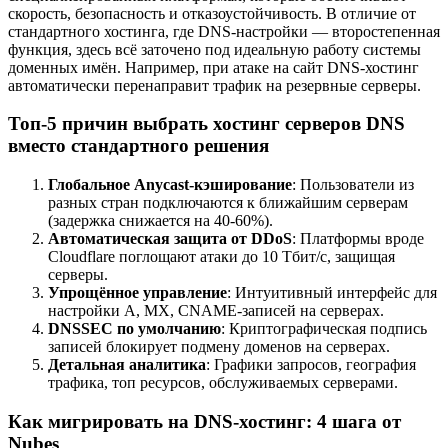
скорость, безопасность и отказоустойчивость. В отличие от
стандартного хостинга, где DNS-настройки — второстепенная
функция, здесь всё заточено под идеальную работу системы
доменных имён. Например, при атаке на сайт DNS-хостинг
автоматически перенаправит трафик на резервные серверы.
Топ-5 причин выбрать хостинг серверов DNS
вместо стандартного решения
Глобальное Anycast-кэширование
: Пользователи из
разных стран подключаются к ближайшим серверам
(задержка снижается на 40-60%).
Автоматическая защита от DDoS
: Платформы вроде
Cloudflare поглощают атаки до 10 Тбит/с, защищая
серверы.
Упрощённое управление
: Интуитивный интерфейс для
настройки A, MX, CNAME-записей на серверах.
DNSSEC по умолчанию
: Криптографическая подпись
записей блокирует подмену доменов на серверах.
Детальная аналитика
: Графики запросов, география
трафика, топ ресурсов, обслуживаемых серверами.
Как мигрировать на DNS-хостинг: 4 шага от
Nubes