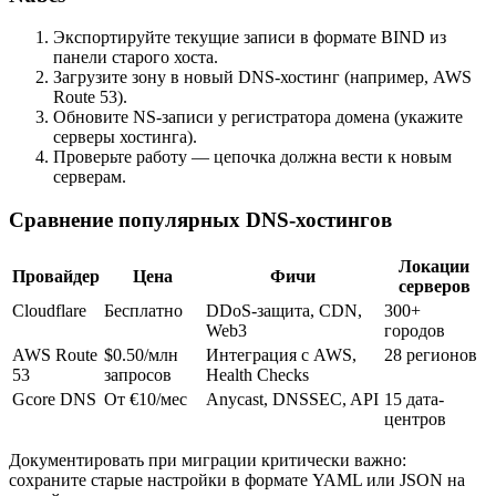
Экспортируйте текущие записи в формате BIND из
панели старого хоста.
Загрузите зону в новый DNS-хостинг (например, AWS
Route 53).
Обновите NS-записи у регистратора домена (укажите
серверы хостинга).
Проверьте работу — цепочка должна вести к новым
серверам.
Сравнение популярных DNS-хостингов
Локации
Провайдер
Цена
Фичи
серверов
Cloudflare
Бесплатно
DDoS-защита, CDN,
300+
Web3
городов
AWS Route
$0.50/млн
Интеграция с AWS,
28 регионов
53
запросов
Health Checks
Gcore DNS
От €10/мес
Anycast, DNSSEC, API
15 дата-
центров
Документировать при миграции критически важно:
сохраните старые настройки в формате YAML или JSON на