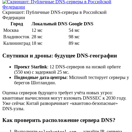
Скриншот: Публичные DNS-серверы в Российской
Федерации
Город
Локальный DNS
Google DNS
Москва
12 мс
54 мс
Владивосток
28 мс
98 мс
Калининград
18 мс
89 мс
Спутники и дроны: будущее DNS-географии
Проект Starlink
: 12 DNS-серверов на низкой орбите
(550 км) с задержкой 25 мс.
Подводные дата-центры
: Microsoft тестирует серверы у
берегов Шотландии.
Оценка серверов будущего требует учёта новых угроз:
квантовые вычисления могут взломать DNSSEC к 2030 году.
Уже сейчас Китай разворачивает «квантово-безопасные»
DNS-узлы.
Как проверить расположение сервера DNS?
Выполните
→ узнайте IP сервера
nslookuptool.com