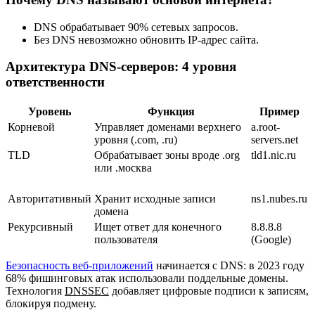
DNS обрабатывает 90% сетевых запросов.
Без DNS невозможно обновить IP-адрес сайта.
Архитектура DNS-серверов: 4 уровня
ответственности
Уровень
Функция
Пример
Корневой
Управляет доменами верхнего
a.root-
уровня (.com, .ru)
servers.net
TLD
Обрабатывает зоны вроде .org
tld1.nic.ru
или .москва
Авторитативный
Хранит исходные записи
ns1.nubes.ru
домена
Рекурсивный
Ищет ответ для конечного
8.8.8.8
пользователя
(Google)
Безопасность веб-приложений
начинается с DNS: в 2023 году
68% фишинговых атак использовали поддельные домены.
Технология
DNSSEC
добавляет цифровые подписи к записям,
блокируя подмену.