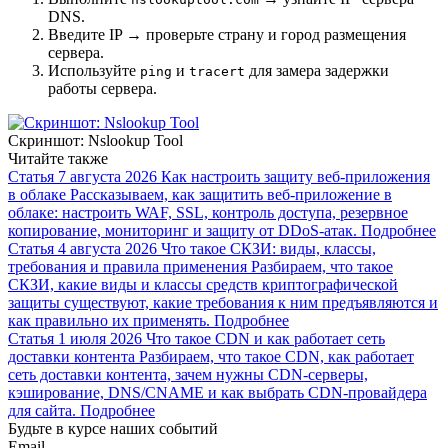
DNS.
Введите IP → проверьте страну и город размещения
сервера.
Используйте
и
для замера задержки
ping
tracert
работы сервера.
Скриншот: Nslookup Tool
Читайте также
Статья
7 августа 2026
Как настроить защиту веб-приложения
в облаке
Рассказываем, как защитить веб-приложение в
облаке: настроить WAF, SSL, контроль доступа, резервное
копирование, мониторинг и защиту от DDoS-атак.
Подробнее
Статья
4 августа 2026
Что такое СКЗИ: виды, классы,
требования и правила применения
Разбираем, что такое
СКЗИ, какие виды и классы средств криптографической
защиты существуют, какие требования к ним предъявляются и
как правильно их применять.
Подробнее
Статья
1 июля 2026
Что такое CDN и как работает сеть
доставки контента
Разбираем, что такое CDN, как работает
сеть доставки контента, зачем нужны CDN-серверы,
кэширование, DNS/CNAME и как выбрать CDN-провайдера
для сайта.
Подробнее
Будьте в курсе наших событий
Email