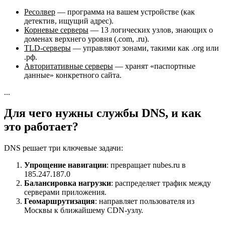
Ресолвер
— программа на вашем устройстве (как
детектив, ищущий адрес).
Корневые серверы
— 13 логических узлов, знающих о
доменах верхнего уровня (.com, .ru).
TLD-серверы
— управляют зонами, такими как .org или
.рф.
Авторитативные серверы
— хранят «паспортные
данные» конкретного сайта.
...
Для чего нужны службы DNS, и как
это работает?
DNS решает три ключевые задачи:
Упрощение навигации
: превращает nubes.ru в
185.247.187.0
Балансировка нагрузки
: распределяет трафик между
серверами приложения.
Геомаршрутизация
: направляет пользователя из
Москвы к ближайшему CDN-узлу.