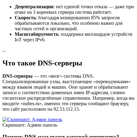
Децентрализация
: нет единой точки отказа — даже при
атаке на 3 корневых сервера система работает.
Скорость
: благодаря кешированию 85% запросов
обрабатываются локально, что особенно важно для
частных сетей и организаций.
Масштабируемость
: поддержка миллиардов устройств
IoT через IPv6.
...
Что такое DNS-серверы
DNS-серверы
— это «мозг» системы DNS.
Специализированные узлы, выступающие «переводчиками»
между языком людей и машин. Они хранят и обрабатывают
записи о соответствии доменных имен IP-адресам, словно
гигантские распределённые справочники. Например, когда вы
вводите «nubes.ru», именно эти серверы сообщают браузеру,
что сайт расположен на 92.53.112.15.
Скриншот: Админ панель
Почему DNS называют основой интернета?