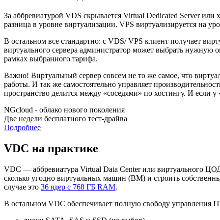
За аббревиатурой VDS скрывается Virtual Dedicated Server или 
разница в уровне виртуализации. VPS виртуализируется на ур
В остальном все стандартно: с VDS/ VPS клиент получает вирту
виртуального сервера администратор может выбрать нужную о
рамках выбранного тарифа.
Важно! Виртуальный сервер совсем не то же самое, что вирту
работы. И так же самостоятельно управляет производительнос
пространство делится между «соседями» по хостингу. И если у
NGcloud - облако нового поколения
Две недели бесплатного тест-драйва
Подробнее
VDC на практике
VDC — аббревиатура Virtual Data Center или виртуального ЦОД
сколько угодно виртуальных машин (ВМ) и строить собственн
случае это
36 ядер с 768 ГБ RAM
.
В остальном VDC обеспечивает полную свободу управления IT