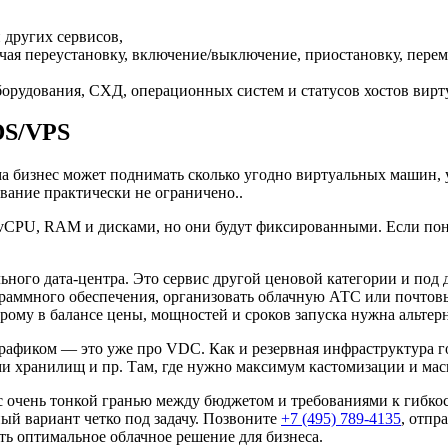
 других сервисов,
ая переустановку, включение/выключение, приостановку, перем
оборудования, СХД, операционных систем и статусов хостов вирт
DS/VPS
ма бизнес может поднимать сколько угодно виртуальных машин,
ание практически не ограничено..
vCPU, RAM и дисками, но они будут фиксированными. Если пон
ного дата-центра. Это сервис другой ценовой категории и под д
раммного обеспечения, организовать облачную АТС или почтовы
ому в балансе цены, мощностей и сроков запуска нужна альтерн
рафиком — это уже про VDC. Как и резервная инфраструктура г
и хранилищ и пр. Там, где нужно максимум кастомизации и мас
 с очень тонкой гранью между бюджетом и требованиями к гибко
й вариант четко под задачу. Позвоните
+7 (495) 789-4135
, отпр
ь оптимальное облачное решение для бизнеса.