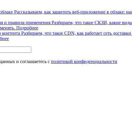
облаке
Рассказываем, как защитить веб-приложение в облаке: на
ия и правила применения
Разбираем, что такое СКЗИ, какие вид
менять.
Подробнее
и контента
Разбираем, что такое CDN, как работает сеть достав
бнее
 данных и соглашаетесь с
политикой конфиденциальности