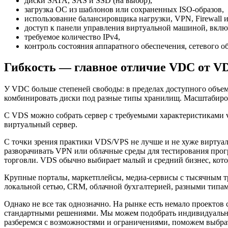
диски SATA, SAS и SSD (на выбор),
загрузка ОС из шаблонов или сохраненных ISO-образов,
использование балансировщика нагрузки, VPN, Firewall и
доступ к панели управления виртуальной машиной, включ
требуемое количество IPv4,
контроль состояния аппаратного обеспечения, сетевого 
Гибкость — главное отличие VDC от V
У VDC больше степеней свободы: в пределах доступного объе
комбинировать диски под разные типы хранилищ. Масштабиров
С VDS можно собрать сервер с требуемыми характеристиками 
виртуальный сервер.
С точки зрения практики VDS/VPS не лучше и не хуже виртуаль
разворачивать VPN или облачные среды для тестирования прог
торговли. VDS обычно выбирает малый и средний бизнес, котор
Крупные порталы, маркетплейсы, медиа-сервисы с тысячным т
локальной сетью, CRM, облачной бухгалтерией, разными типам
Однако не все так однозначно. На рынке есть немало проектов
стандартными решениями. Мы можем подобрать индивидуальны
разберемся с возможностями и ограничениями, поможем выбрат