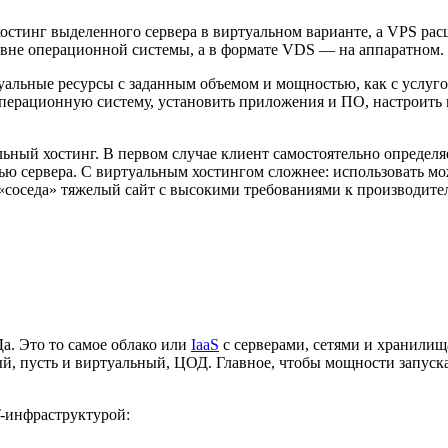
хостинг выделенного сервера в виртуальном варианте, а VPS расшиф
овне операционной системы, а в формате VDS — на аппаратном.
альные ресурсы с заданным объемом и мощностью, как с услугой 
перационную систему, установить приложения и ПО, настроить п
альный хостинг. В первом случае клиент самостоятельно опреде
тью сервера. С виртуальным хостингом сложнее: использовать м
 «соседа» тяжелый сайт с высокими требованиями к производител
а. Это то самое облако или
IaaS
с серверами, сетями и хранилищ
ый, пусть и виртуальный, ЦОД. Главное, чтобы мощности запус
-инфраструктурой: